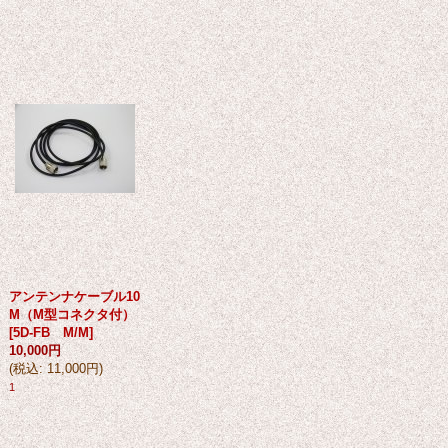
アンテンナケーブル10
M（M型コネクタ付）
[
5D-FB M/M
]
10,000円
(
税込
:
11,000円
)
1