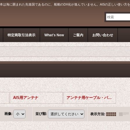
本は海に囲まれた先進国であるのに、船舶のDX化が進んでいません。AISの正しい使い方
特定商取引法表示
What's New
ご案内
お問い合わせ
AIS用アンテナ
アンテナ用ケーブル・パーツ
画像
:
並び順
:
表示方法
: