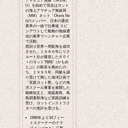
アマチュア無線（JA1NE
U）を始めて現在はヨット
の海上アマチュア無線局
（MM）ネット「Okera Ne
t)のメンバー、日本の通信
業界の一線で仕事後 スピ
ンアウトして船舶の無線通
信の業界でベンチャー企業
で活動。
西回り世界一周航海を成功
させた。１９８６年にリク
ルート社が建造した６０ｆ
ｔのヨット“翔鴎”（かもめ
とぶ）の船長を務めたの
ち、１９９５年、同艇を譲
り受けて興した海洋計画で
「実践ヨット塾」などの海
洋スクール事業を展開した
能崎知文と、南硫黄島、鳥
島調査航海など実践訓練を
受け、ヨットインストラク
ターの免許を受ける。
1996年より34フィー
トスクーナーのクラ
ブメンバーとして相