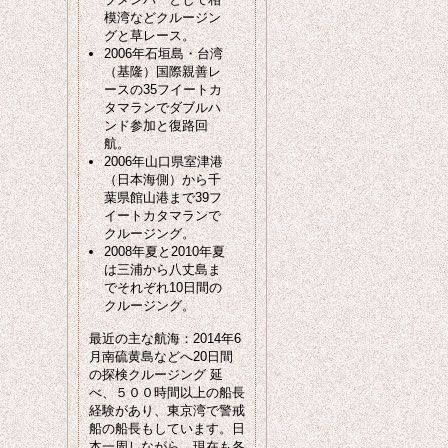
模湾などクルージン
グと草レース。
2006年石垣島・台湾
（基隆）国際親善レ
ースの35フイートカ
タマランでダブルハ
ンド参加と復路回
航。
2006年山口県室津港
（日本海側）から千
葉県館山港まで39フ
イートカタマランで
クルージング。
2008年夏と2010年夏
は三浦から八丈島ま
でそれぞれ10日間の
クルージング。
最近の主な航海：2014年6
月南硫黄島などへ20日間
の探検クルージング 延
べ、５００時間以上の船長
経験があり、東京湾で警戒
船の船長もしています。日
本一周しながら、現在も各