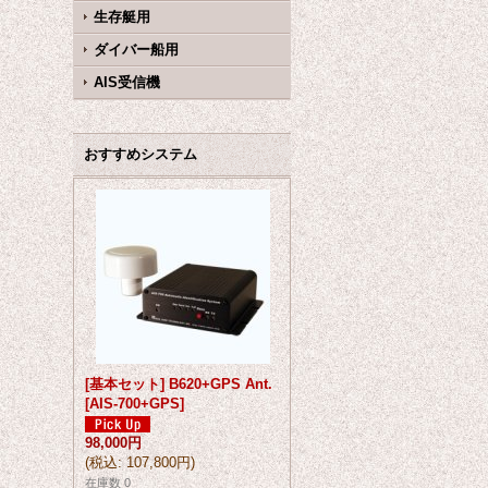
生存艇用
ダイバー船用
AIS受信機
おすすめシステム
[基本セット] B620+GPS Ant.
[
AIS-700+GPS
]
98,000円
(
税込
:
107,800円
)
在庫数 0