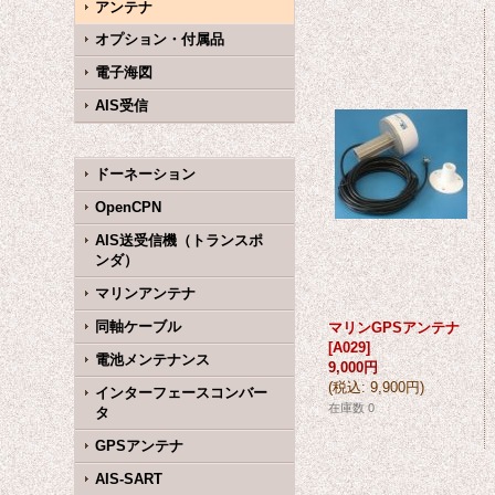
アンテナ
オプション・付属品
電子海図
AIS受信
ドーネーション
OpenCPN
AIS送受信機（トランスポ
ンダ）
マリンアンテナ
同軸ケーブル
マリンGPSアンテナ
[
A029
]
電池メンテナンス
9,000円
(
税込
:
9,900円
)
インターフェースコンバー
在庫数 0
タ
GPSアンテナ
AIS-SART