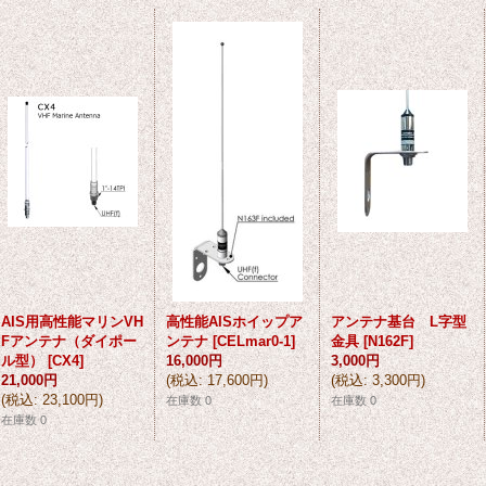
AIS用高性能マリンVH
高性能AISホイップア
アンテナ基台 L字型
Fアンテナ（ダイポー
ンテナ
[
CELmar0-1
]
金具
[
N162F
]
ル型）
[
CX4
]
16,000円
3,000円
21,000円
(
税込
:
17,600円
)
(
税込
:
3,300円
)
(
税込
:
23,100円
)
在庫数 0
在庫数 0
在庫数 0