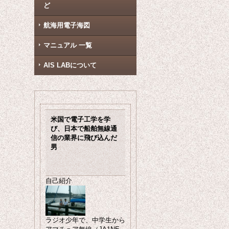
ど
航海用電子海図
マニュアル 一覧
AIS LABについて
米国で電子工学を学
び、日本で船舶無線通
信の業界に飛び込んだ
男
自己紹介
ラジオ少年で、中学生から