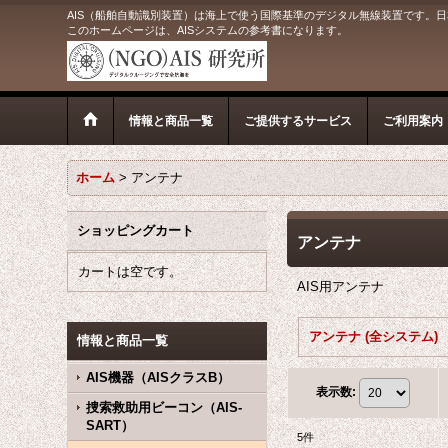
AIS（船舶自動識別装置）は海上で使う国際基準のデジタル無線装置です。日
このホームページは、AISシステムの参考書になります。
情報と商品一覧
ご提供するサービス
ご利用案内
ホーム
>
アンテナ
ショッピングカート
アンテナ
カートは空です。
AIS用アンテナ
アンテナ (全システム)
情報と商品一覧
AIS機器（AISクラスB）
表示数
:
捜索救助用ビーコン（AIS-
SART）
5
件