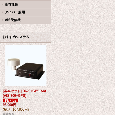
生存艇用
ダイバー船用
AIS受信機
おすすめシステム
[基本セット] B620+GPS Ant.
[
AIS-700+GPS
]
98,000円
(
税込
:
107,800円
)
在庫数 0