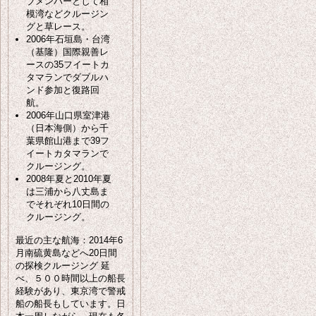
ブメンバーとして相
模湾などクルージン
グと草レース。
2006年石垣島・台湾
（基隆）国際親善レ
ースの35フイートカ
タマランでダブルハ
ンド参加と復路回
航。
2006年山口県室津港
（日本海側）から千
葉県館山港まで39フ
イートカタマランで
クルージング。
2008年夏と2010年夏
は三浦から八丈島ま
でそれぞれ10日間の
クルージング。
最近の主な航海：2014年6
月南硫黄島などへ20日間
の探検クルージング 延
べ、５００時間以上の船長
経験があり、東京湾で警戒
船の船長もしています。日