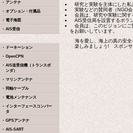
アンテナ
研究と実験を主体にした私
実験などの賛同者（NGO会
オプション・付属品
会員は、研究や実験に関する
電子海図
AIS受信局を設置するボラ
会員は、このビジョンにご賛
AIS受信
をお願いしています。
海を愛し、海上の真の安全を
楽しみましょう! スポンサ
ドーネーション
OpenCPN
AIS送受信機（トランスポ
ンダ）
マリンアンテナ
同軸ケーブル
電池メンテナンス
インターフェースコンバー
タ
GPSアンテナ
AIS-SART