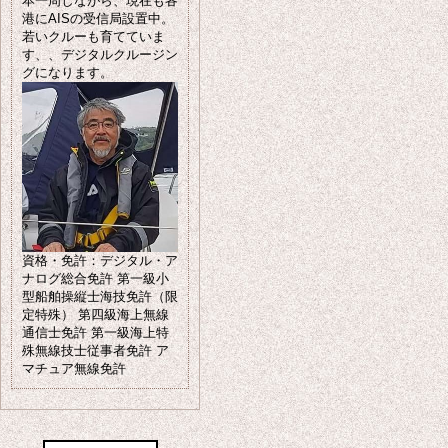
本一周しながら、現在も各
港にAISの受信局設置中。
若いクルーも育てていま
す、、デジタルクルージン
グになります。
資格・免許：デジタル・ア
ナログ総合免許 第一級小
型船舶操縦士海技免許（限
定特殊） 第四級海上無線
通信士免許 第一級海上特
殊無線技士従事者免許 ア
マチュア無線免許