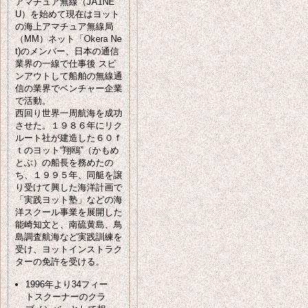
アマチュア無線（JA1NE
U）を始めて現在はヨット
の海上アマチュア無線局
（MM）ネット「Okera Ne
t)のメンバー、日本の通信
業界の一線で仕事後 スピ
ンアウトして船舶の無線通
信の業界でベンチャー企業
で活動。
西回り世界一周航海を成功
させた。１９８６年にリク
ルート社が建造した６０ｆ
ｔのヨット“翔鴎”（かもめ
とぶ）の船長を務めたの
ち、１９９５年、同艇を譲
り受けて興した海洋計画で
「実践ヨット塾」などの海
洋スクール事業を展開した
能崎知文と、南硫黄島、鳥
島調査航海など実践訓練を
受け、ヨットインストラク
ターの免許を受ける。
1996年より34フィー
トスクーナーのクラ