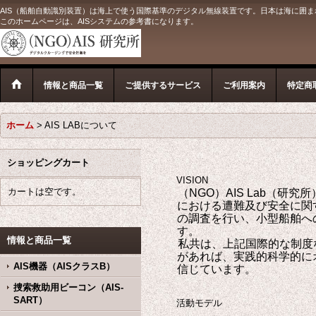
AIS（船舶自動識別装置）は海上で使う国際基準のデジタル無線装置です。日本は海に囲ま
このホームページは、AISシステムの参考書になります。
情報と商品一覧
ご提供するサービス
ご利用案内
特定商
ホーム
>
AIS LABについて
ショッピングカート
VISION
カートは空です。
（NGO）AIS Lab（研究所
における遭難及び安全に関
の調査を行い、小型船舶へ
す。
情報と商品一覧
私共は、上記国際的な制度な
があれば、実践的科学的に
AIS機器（AISクラスB）
信じています。
捜索救助用ビーコン（AIS-
SART）
活動モデル