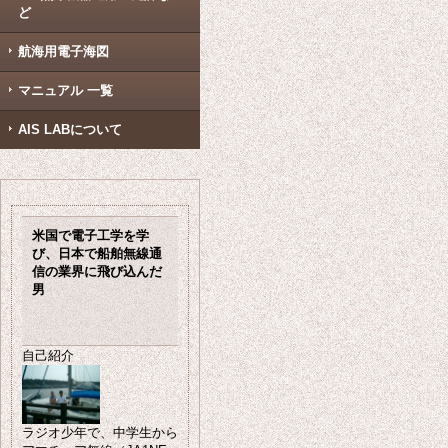
ど
航海用電子海図
マニュアル 一覧
AIS LABについて
米国で電子工学を学
び、日本で船舶無線通
信の業界に飛び込んだ
男
自己紹介
ラジオ少年で、中学生から