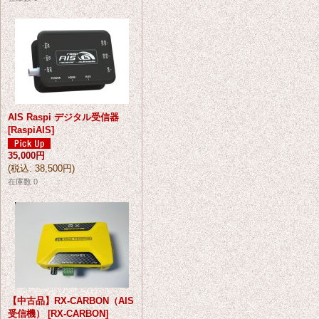
AIS Raspi デジタル受信器
[
RaspiAIS
]
35,000円
(
税込
:
38,500円
)
在庫数 0
【中古品】RX-CARBON（AIS
受信機）
[
RX-CARBON
]