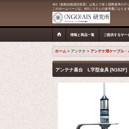
AIS（船舶自動識別装置）は海上で使う国際基準のデ
このホームページは、AISシステムの参考書になりま
情報と商品一覧
ご提供するサー
ホーム
>
アンテナ
>
アンテナ用ケーブル・
アンテナ基台 L字型金具
[
N162F
]