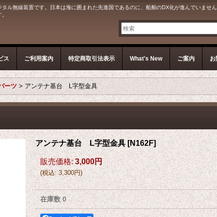
ジタル無線装置です。日本は海に囲まれた先進国であるのに、船舶のDX化が進んでいません
す。
ビス
ご利用案内
特定商取引法表示
What's New
ご案内
お
パーツ
>
アンテナ基台 L字型金具
アンテナ基台 L字型金具
[
N162F
]
販売価格
:
3,000円
(
税込
:
3,300円
)
在庫数 0