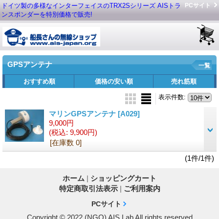
ドイツ製の多様なインターフェイスのTRX2Sシリーズ AISトラ
PCサイト
ンスポンダーを特別価格で販売!
GPSアンテナ
一覧
おすすめ順
価格の安い順
売れ筋順
表示件数
:
マリンGPSアンテナ
[A029]
9,000円
(税込
:
9,900円)
[在庫数 0]
(1件/1件)
ホーム
|
ショッピングカート
特定商取引法表示
|
ご利用案内
PCサイト
Copyright © 2022 (NGO) AIS Lab All rights reserved