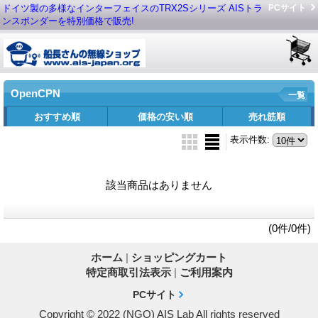
ドイツ製の多様なインターフェイスのTRX2Sシリーズ AISトラ
PCサイト
ンスポンダーを特別価格で販売!
OpenCPN
一覧
おすすめ順
価格の安い順
売れ筋順
表示件数
:
該当商品はありません
(0件/0件)
ホーム
|
ショッピングカート
特定商取引法表示
|
ご利用案内
PCサイト
Copyright © 2022 (NGO) AIS Lab All rights reserved