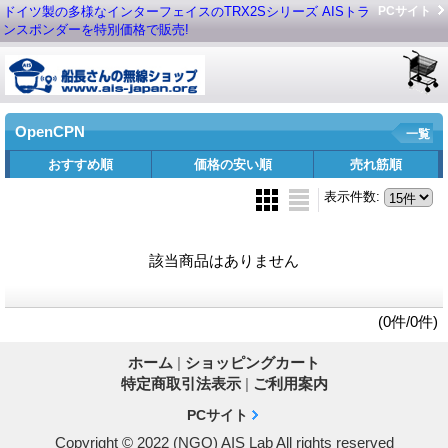
ドイツ製の多様なインターフェイスのTRX2Sシリーズ AISトラ
PCサイト
ンスポンダーを特別価格で販売!
OpenCPN
一覧
おすすめ順
価格の安い順
売れ筋順
表示件数
:
該当商品はありません
(0件/0件)
ホーム
|
ショッピングカート
特定商取引法表示
|
ご利用案内
PCサイト
Copyright © 2022 (NGO) AIS Lab All rights reserved