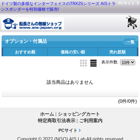
ドイツ製の多様なインターフェイスのTRX2Sシリーズ AISトラ
PCサイト
ンスポンダーを特別価格で販売!
オプション・付属品
一覧
おすすめ順
価格の安い順
売れ筋順
表示件数
:
該当商品はありません
(0件/0件)
ホーム
|
ショッピングカート
特定商取引法表示
|
ご利用案内
PCサイト
Copyright © 2022 (NGO) AIS Lab All rights reserved